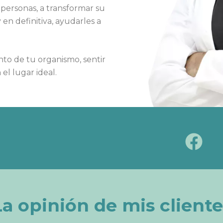
personas, a transformar su
en definitiva, ayudarles a
nto de tu organismo, sentir
el lugar ideal.
F
a
c
e
b
La opinión de mis cliente
o