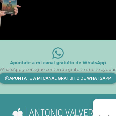
Apuntate a mi canal gratuito de WhatsApp
 WhatsApp y consigue contenido gratuito que te ayudar
APUNTATE A MI CANAL GRATUITO DE WHATSAPP