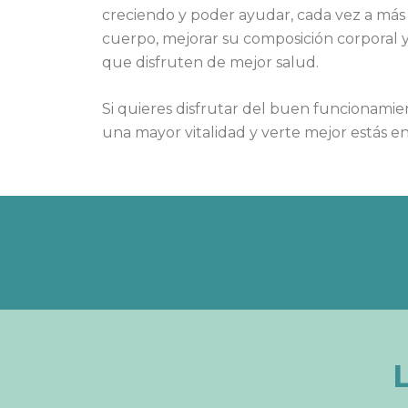
creciendo y poder ayudar, cada vez a más 
cuerpo, mejorar su composición corporal y 
que disfruten de mejor salud.
Si quieres disfrutar del buen funcionamie
una mayor vitalidad y verte mejor estás en 