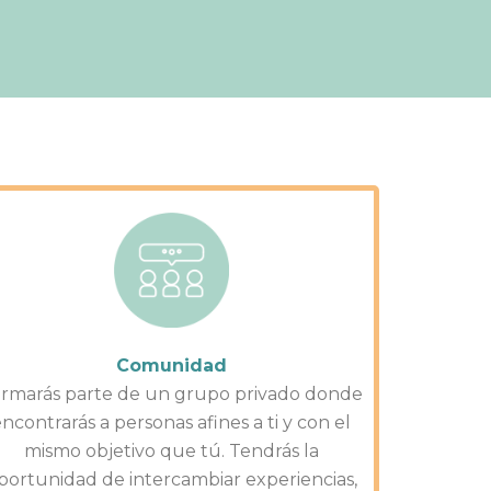
r
e
h
a
o
m
n
e
-
a
l
t
Comunidad
rmarás parte de un grupo privado donde
ncontrarás a personas afines a ti y con el
mismo objetivo que tú. Tendrás la
portunidad de intercambiar experiencias,