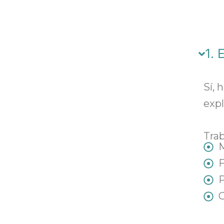
1. 
Sí, 
expl
Tra
M
P
C