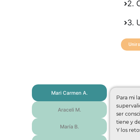
2. 
3. 
Unir
Mari Carmen A.
Para mi l
supervali
Araceli M.
ser consc
tiene y d
María B.
Y los re